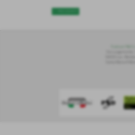
<< PRECEDENTE
Publiset P
S
D S.
Via Lungomonte,
56020 Loc. Montec
Santa Maria A Mon