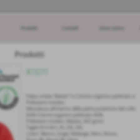
Prodotti
Contatti
Dove siamo
Prodotti
R1071
Felpa unisex “Batian” in Cotone organico pettinato e
Poliestere riciclato.
Mezzaluna all'interno della parte posteriore del collo.
60% Cotone organico pettinato 40%
Poliestere riciclato, felpata, 300 g/m2.
Taglie XS-S-M-L-XL-2XL-3XL
Colori: Bianco, Grigio Melange, Nero, Rosso,
Rosa, Blu Royal, Blu Navy