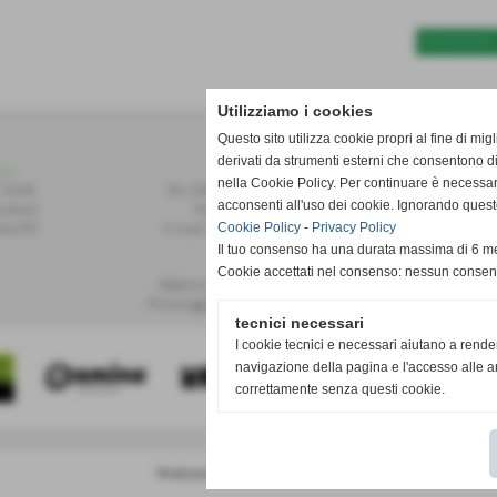
SUCCESSIVO 
Utilizziamo i cookies
Questo sito utilizza cookie propri al fine di mi
derivati da strumenti esterni che consentono di
r.l.
Contatti
nella Cookie Policy. Per continuare è necessa
 155/A
Tel: 0587.749091 / 748493
acconsenti all'uso dei cookie. Ignorando quest
alvoli
Fax: 0587.748208
te (PI)
E-mail: publiset@publiset.it
Cookie Policy
-
Privacy Policy
Il tuo consenso ha una durata massima di 6 me
Orari
Cookie accettati nel consenso: nessun conse
Mattina dalle 08:30 alle 13:00
Pomeriggio dalle 14:30 alle 18:00
tecnici necessari
I cookie tecnici e necessari aiutano a rende
navigazione della pagina e l'accesso alle ar
correttamente senza questi cookie.
Realizzazione siti web www.sitoper.it