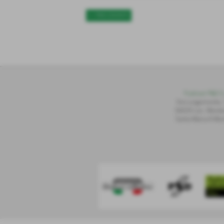
<< PRECEDENTE
Publiset P
S
D S.
Via Lungomonte,
56020 Loc. Montec
Santa Maria A Mon