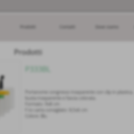
Prodotti
Contatti
Dove siamo
Prodotti
P333BL
Portanome congresso trasparente con clip in plastica,
busta trasparente e fascia colorata.
Formato: 9x8 cm
F.to carta consigliato: 8,5x6 cm
Colore: Blu