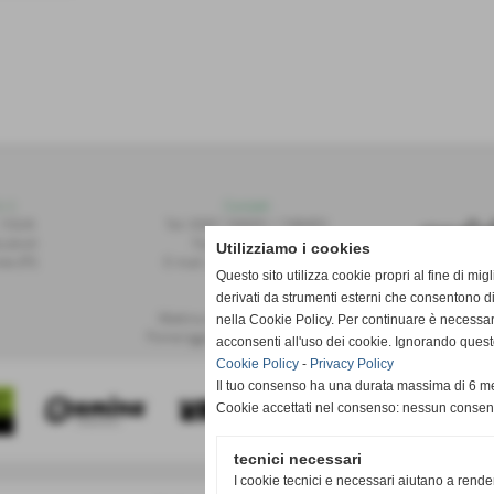
r.l.
Contatti
 155/A
Tel: 0587.749091 / 748493
alvoli
Fax: 0587.748208
Utilizziamo i cookies
te (PI)
E-mail: publiset@publiset.it
Questo sito utilizza cookie propri al fine di mi
derivati da strumenti esterni che consentono di
Orari
Mattina dalle 08:30 alle 13:00
nella Cookie Policy. Per continuare è necessa
Pomeriggio dalle 14:30 alle 18:00
acconsenti all'uso dei cookie. Ignorando quest
Cookie Policy
-
Privacy Policy
Il tuo consenso ha una durata massima di 6 me
Cookie accettati nel consenso: nessun conse
tecnici necessari
I cookie tecnici e necessari aiutano a rende