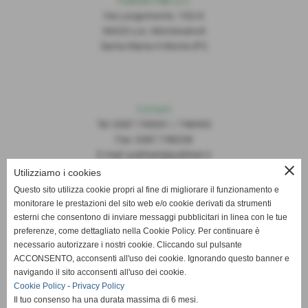
Publiset P
S
D S.r.l.
Via Lungomonte, 155/A
56020 Loc. Montecalvoli
Santa Maria A Monte (PI)
Contatti
Tel: 0587.749091 / 748493
Fax: 0587.748208
E-mail: publiset@publiset.it
close
Utilizziamo i cookies
Orari
Questo sito utilizza cookie propri al fine di migliorare il funzionamento e
Mattina dalle 08:30 alle 13:00
monitorare le prestazioni del sito web e/o cookie derivati da strumenti
Pomeriggio dalle 14:30 alle 18:00
esterni che consentono di inviare messaggi pubblicitari in linea con le tue
preferenze, come dettagliato nella Cookie Policy. Per continuare è
necessario autorizzare i nostri cookie. Cliccando sul pulsante
ACCONSENTO, acconsenti all'uso dei cookie. Ignorando questo banner e
navigando il sito acconsenti all'uso dei cookie.
Cookie Policy
-
Privacy Policy
Il tuo consenso ha una durata massima di 6 mesi.