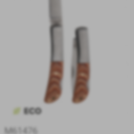
M61476