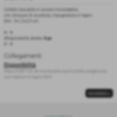
Coltello tascabile in acciaio inossidabile,
con chiusura di sicurezza, impugnatura in legno.
Dim.: 9×1,3×2,9 cm
#---#
#Disponibilità diretta:
0 pz
#---#
Collegamenti
Disponibilità
https://it287142.de.mcollection.eu/it/coltello-pieghevole-
con-manico-in-legno.html
SUCCESSIVO >>