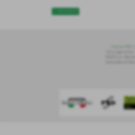
<< PRECEDENTE
Publiset P
S
D S.
Via Lungomonte,
56020 Loc. Montec
Santa Maria A Mon