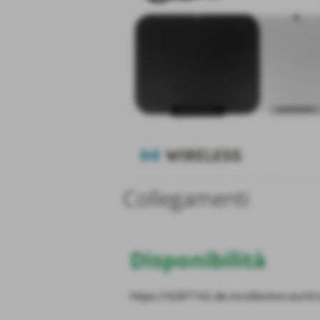
Collegamenti
Disponibilità
https://it287142.de.mcollection.eu/it/