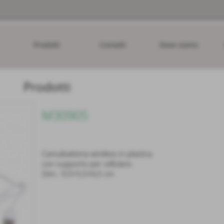
Prodotti
Contatti
Dove siamo
Prodotti
M30905
Caricabatteria wireless in plastica
con supporto per cellulare.
Dim.: 9,5×5,5×6,5 cm