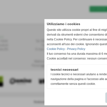
SUCCESSIVO 
Utilizziamo i cookies
Questo sito utilizza cookie propri al fine di mi
derivati da strumenti esterni che consentono di
r.l.
Contatti
nella Cookie Policy. Per continuare è necessa
 155/A
Tel: 0587.749091 / 748493
acconsenti all'uso dei cookie. Ignorando quest
alvoli
Fax: 0587.748208
te (PI)
E-mail: publiset@publiset.it
Cookie Policy
-
Privacy Policy
Il tuo consenso ha una durata massima di 6 me
Orari
Cookie accettati nel consenso: nessun conse
Mattina dalle 08:30 alle 13:00
Pomeriggio dalle 14:30 alle 18:00
tecnici necessari
I cookie tecnici e necessari aiutano a rende
navigazione della pagina e l'accesso alle ar
correttamente senza questi cookie.
Realizzazione siti web www.sitoper.it