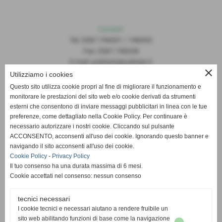
Contatti
Tel: 0587.749091 / 748493
Fax: 0587.748208
E-mail: publiset@publiset.it
close
Utilizziamo i cookies
Orari
Questo sito utilizza cookie propri al fine di migliorare il funzionamento e
Mattina dalle 08:30 alle 13:00
monitorare le prestazioni del sito web e/o cookie derivati da strumenti
Pomeriggio dalle 14:30 alle 18:00
esterni che consentono di inviare messaggi pubblicitari in linea con le tue
preferenze, come dettagliato nella Cookie Policy. Per continuare è
necessario autorizzare i nostri cookie. Cliccando sul pulsante
ACCONSENTO, acconsenti all'uso dei cookie. Ignorando questo banner e
navigando il sito acconsenti all'uso dei cookie.
Cookie Policy
-
Privacy Policy
Il tuo consenso ha una durata massima di 6 mesi.
Cookie accettati nel consenso: nessun consenso
tecnici necessari
I cookie tecnici e necessari aiutano a rendere fruibile un
sito web abilitando funzioni di base come la navigazione