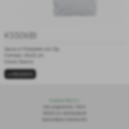
K5506BI
Sacca in Poliestere con Zip.
Formato: 26x32 cm
Colore: Bianco
<< PRECEDENTE
Publiset P
S
D S.r.l.
Via Lungomonte, 155/A
56020 Loc. Montecalvoli
Santa Maria A Monte (PI)