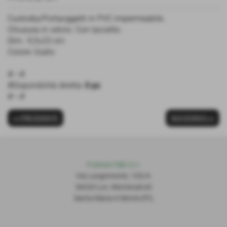
Custodia/Portaoggetti in PVC impermeabile.
Chiusura in velcro. Con laccetto.
Dim.: 9,5×23 cm
Colore: Giallo
#---#
#Disponibilità diretta:
0 pz
#---#
<< PRECEDENTE
SUCCESSIVO >>
Publiset P
S
D S.r.l.
Via Lungomonte, 155/A
56020 Loc. Montecalvoli
Santa Maria A Monte (PI)