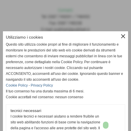
Contatti
Tel: 0587.749091 / 748493
Fax: 0587.748208
E-mail: publiset@publiset.it
close
Utilizziamo i cookies
Orari
Questo sito utilizza cookie propri al fine di migliorare il funzionamento e
Mattina dalle 08:30 alle 13:00
monitorare le prestazioni del sito web e/o cookie derivati da strumenti
Pomeriggio dalle 14:30 alle 18:00
esterni che consentono di inviare messaggi pubblicitari in linea con le tue
preferenze, come dettagliato nella Cookie Policy. Per continuare è
necessario autorizzare i nostri cookie. Cliccando sul pulsante
ACCONSENTO, acconsenti all'uso dei cookie. Ignorando questo banner e
navigando il sito acconsenti all'uso dei cookie.
Cookie Policy
-
Privacy Policy
Il tuo consenso ha una durata massima di 6 mesi.
Cookie accettati nel consenso: nessun consenso
tecnici necessari
I cookie tecnici e necessari aiutano a rendere fruibile un
sito web abilitando funzioni di base come la navigazione
della pagina e l'accesso alle aree protette del sito web. Il