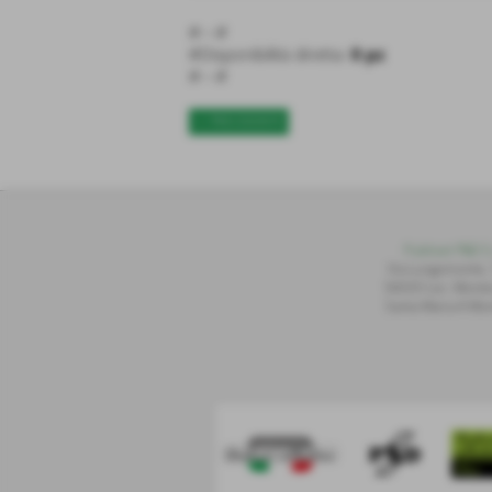
#---#
#Disponibilità diretta:
0 pz
#---#
<< PRECEDENTE
Publiset P
S
D S.
Via Lungomonte,
56020 Loc. Montec
Santa Maria A Mon