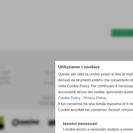
SUCCESSIVO 
Utilizziamo i cookies
r.l.
Contatti
 155/A
Tel: 0587.749091 / 748493
Questo sito utilizza cookie propri al fine di mi
alvoli
Fax: 0587.748208
derivati da strumenti esterni che consentono di
te (PI)
E-mail: publiset@publiset.it
nella Cookie Policy. Per continuare è necessa
acconsenti all'uso dei cookie. Ignorando quest
Orari
Mattina dalle 08:30 alle 13:00
Cookie Policy
-
Privacy Policy
Pomeriggio dalle 14:30 alle 18:00
Il tuo consenso ha una durata massima di 6 me
Cookie accettati nel consenso: nessun conse
tecnici necessari
I cookie tecnici e necessari aiutano a rende