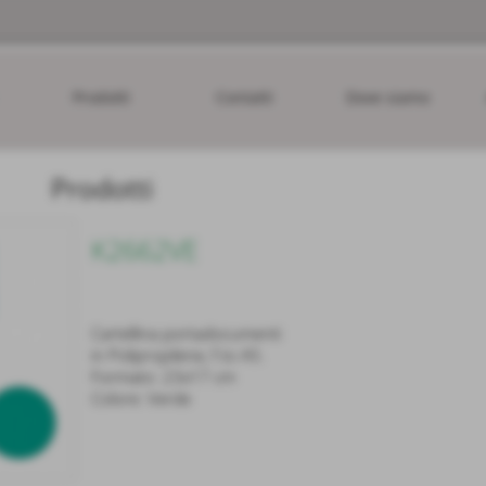
Prodotti
Contatti
Dove siamo
Prodotti
K2662VE
Cartellina portadocumenti
in Polipropilene, f.to A5.
Formato: 23x17 cm
Colore: Verde