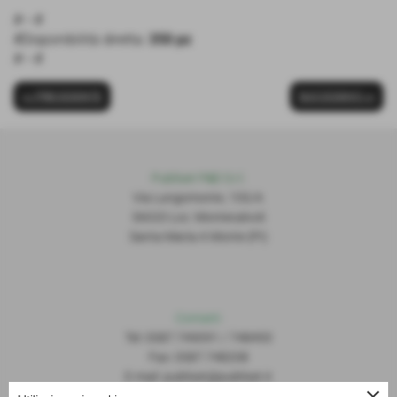
#---#
#Disponibilità diretta:
350 pz
#---#
<< PRECEDENTE
SUCCESSIVO >>
Publiset P
S
D S.r.l.
Via Lungomonte, 155/A
56020 Loc. Montecalvoli
Santa Maria A Monte (PI)
Contatti
Tel: 0587.749091 / 748493
Fax: 0587.748208
E-mail: publiset@publiset.it