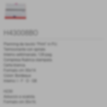
H43008BO
Planning da tavolo “Print” in P.U.
Termovirante con spirale.
Interno settimanale, 128 pag.
Compresa Rubrica stampata.
Carta bianca.
Formato cm 30x14.
Colori: Bordeaux
Interno: I - F - D - GB
H230
Astuccio a scatola.
Formato cm 30×16.