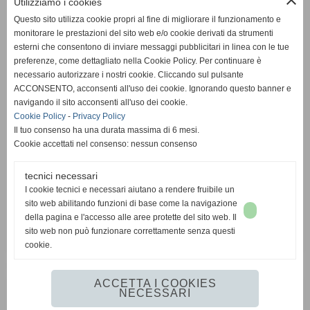
close
Utilizziamo i cookies
Orari
Questo sito utilizza cookie propri al fine di migliorare il funzionamento e
Mattina dalle 08:30 alle 13:00
monitorare le prestazioni del sito web e/o cookie derivati da strumenti
Pomeriggio dalle 14:30 alle 18:00
esterni che consentono di inviare messaggi pubblicitari in linea con le tue
preferenze, come dettagliato nella Cookie Policy. Per continuare è
necessario autorizzare i nostri cookie. Cliccando sul pulsante
ACCONSENTO, acconsenti all'uso dei cookie. Ignorando questo banner e
navigando il sito acconsenti all'uso dei cookie.
Cookie Policy
-
Privacy Policy
Il tuo consenso ha una durata massima di 6 mesi.
Cookie accettati nel consenso: nessun consenso
tecnici necessari
I cookie tecnici e necessari aiutano a rendere fruibile un
sito web abilitando funzioni di base come la navigazione
della pagina e l'accesso alle aree protette del sito web. Il
sito web non può funzionare correttamente senza questi
cookie.
ACCETTA I COOKIES
NECESSARI
Realizzazione siti web www.sitoper.it