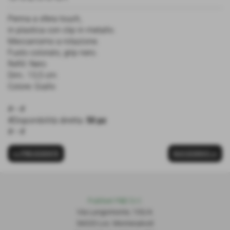
Penna a sfera touch,
in plastica con clip in metallo.
Meccanismo a rotazione.
Fusto colorato, grip nero.
Refill: Nero
Dim.: 13,5 cm
Colore: Giallo
#---#
#Disponibilità diretta:
50 pz
#---#
<< PRECEDENTE
SUCCESSIVO >>
Publiset P
S
D S.r.l.
Via Lungomonte, 155/A
56020 Loc. Montecalvoli