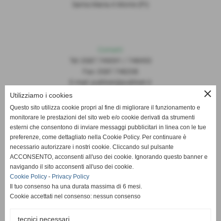
Santa Maria A Monte (PI)
Contatti
Tel: 0587.749091 / 748493
Fax: 0587.748208
E-mail: publiset@publiset.it
close
Utilizziamo i cookies
Orari
Questo sito utilizza cookie propri al fine di migliorare il funzionamento e
Mattina dalle 08:30 alle 13:00
monitorare le prestazioni del sito web e/o cookie derivati da strumenti
Pomeriggio dalle 14:30 alle 18:00
esterni che consentono di inviare messaggi pubblicitari in linea con le tue
preferenze, come dettagliato nella Cookie Policy. Per continuare è
necessario autorizzare i nostri cookie. Cliccando sul pulsante
ACCONSENTO, acconsenti all'uso dei cookie. Ignorando questo banner e
navigando il sito acconsenti all'uso dei cookie.
Cookie Policy
-
Privacy Policy
Il tuo consenso ha una durata massima di 6 mesi.
Cookie accettati nel consenso: nessun consenso
tecnici necessari