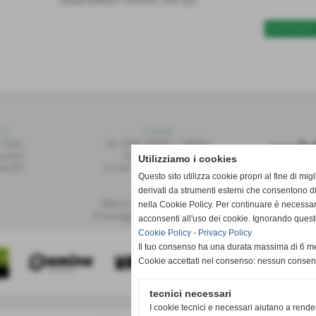
SUCCESSIVO 
r.l.
Contatti
 155/A
Tel: 0587.749091 / 748493
alvoli
Fax: 0587.748208
Utilizziamo i cookies
te (PI)
E-mail: publiset@publiset.it
Questo sito utilizza cookie propri al fine di mi
derivati da strumenti esterni che consentono di
Orari
Mattina dalle 08:30 alle 13:00
nella Cookie Policy. Per continuare è necessa
Pomeriggio dalle 14:30 alle 18:00
acconsenti all'uso dei cookie. Ignorando quest
Cookie Policy
-
Privacy Policy
Il tuo consenso ha una durata massima di 6 me
Cookie accettati nel consenso: nessun conse
tecnici necessari
I cookie tecnici e necessari aiutano a rende