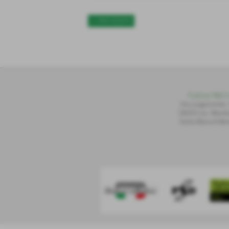
<< PRECEDENTE
Publiset P
S
D S.
Via Lungomonte,
56020 Loc. Montec
Santa Maria A Mon