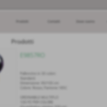
Prodotti
Contatti
Dove siamo
Prodotti
E9857RO
Palloncino in 30 colori.
Standard.
Dimensione: 90/100 cm
Colore: Rosso, Pantone 185C
ORDINABILE MULTIPLO
100 PZ PER COLORE
(Quantitativo minimo 500 pz)