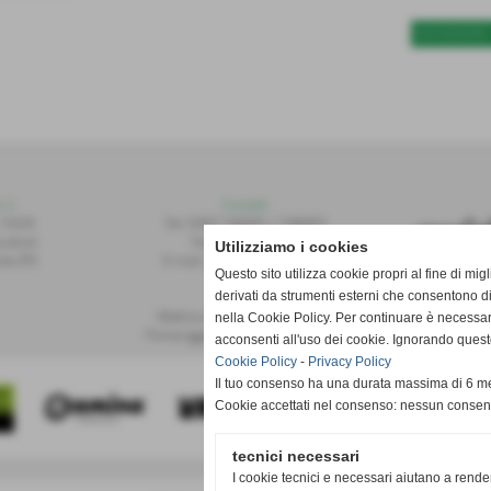
SUCCESSIVO 
r.l.
Contatti
 155/A
Tel: 0587.749091 / 748493
alvoli
Fax: 0587.748208
Utilizziamo i cookies
te (PI)
E-mail: publiset@publiset.it
Questo sito utilizza cookie propri al fine di mi
derivati da strumenti esterni che consentono di
Orari
Mattina dalle 08:30 alle 13:00
nella Cookie Policy. Per continuare è necessa
Pomeriggio dalle 14:30 alle 18:00
acconsenti all'uso dei cookie. Ignorando quest
Cookie Policy
-
Privacy Policy
Il tuo consenso ha una durata massima di 6 me
Cookie accettati nel consenso: nessun conse
tecnici necessari
I cookie tecnici e necessari aiutano a rende