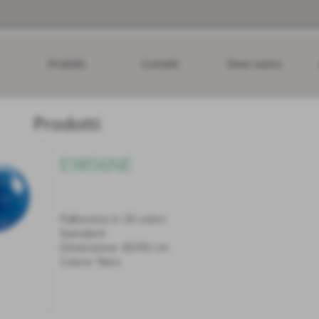
Prodotti
Contatti
Dove siamo
Prodotti
E9856NE
Palloncino in 30 colori.
Standard.
Dimensione: 80/90 cm
Colore: Nero