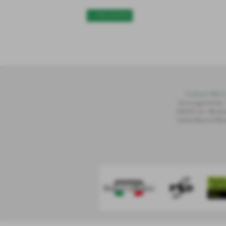
<< PRECEDENTE
Publiset P
S
D S.
Via Lungomonte,
56020 Loc. Montec
Santa Maria A Mon