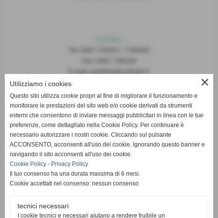
Contatti
Tel: 0587.749091 / 748493
Fax: 0587.748208
E-mail: publiset@publiset.it
close
Utilizziamo i cookies
Orari
Questo sito utilizza cookie propri al fine di migliorare il funzionamento e
Mattina dalle 08:30 alle 13:00
monitorare le prestazioni del sito web e/o cookie derivati da strumenti
Pomeriggio dalle 14:30 alle 18:00
esterni che consentono di inviare messaggi pubblicitari in linea con le tue
preferenze, come dettagliato nella Cookie Policy. Per continuare è
necessario autorizzare i nostri cookie. Cliccando sul pulsante
ACCONSENTO, acconsenti all'uso dei cookie. Ignorando questo banner e
navigando il sito acconsenti all'uso dei cookie.
Cookie Policy
-
Privacy Policy
Il tuo consenso ha una durata massima di 6 mesi.
Cookie accettati nel consenso: nessun consenso
tecnici necessari
I cookie tecnici e necessari aiutano a rendere fruibile un