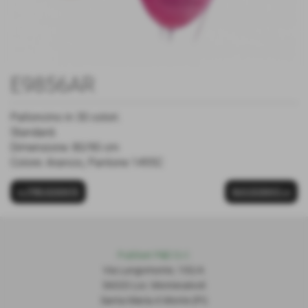
E9856AR
Palloncino in 30 colori.
Standard.
Dimensione: 80/90 cm
Colore: Arancio, Pantone 1495C
<< PRECEDENTE
SUCCESSIVO >>
Publiset P
S
D S.r.l.
Via Lungomonte, 155/A
56020 Loc. Montecalvoli
Santa Maria A Monte (PI)