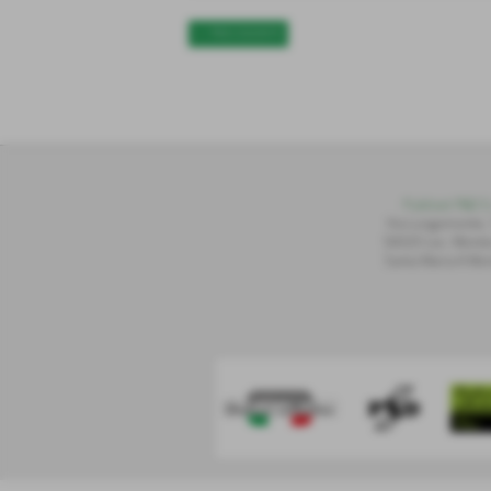
<< PRECEDENTE
Publiset P
S
D S.
Via Lungomonte,
56020 Loc. Montec
Santa Maria A Mon