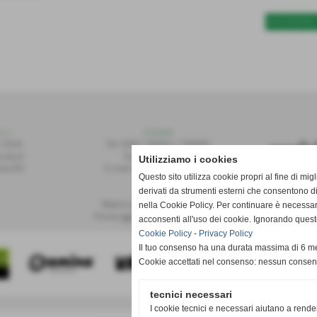
SUCCESSIVO 
r.l.
Contatti
 155/A
Tel: 0587.749091 / 748493
alvoli
Fax: 0587.748208
Utilizziamo i cookies
te (PI)
E-mail: publiset@publiset.it
Questo sito utilizza cookie propri al fine di mi
derivati da strumenti esterni che consentono di
Orari
Mattina dalle 08:30 alle 13:00
nella Cookie Policy. Per continuare è necessa
Pomeriggio dalle 14:30 alle 18:00
acconsenti all'uso dei cookie. Ignorando quest
Cookie Policy
-
Privacy Policy
Il tuo consenso ha una durata massima di 6 me
Cookie accettati nel consenso: nessun conse
tecnici necessari
I cookie tecnici e necessari aiutano a rende