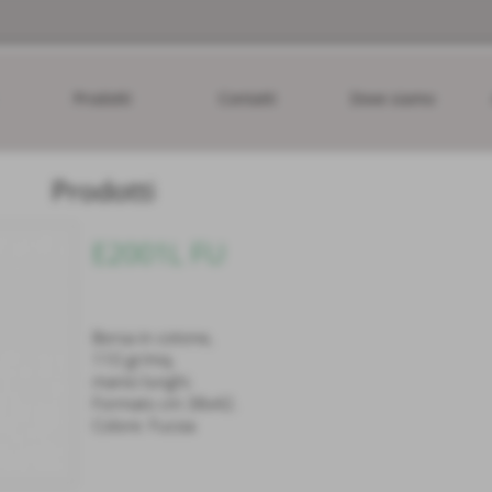
Prodotti
Contatti
Dove siamo
Prodotti
E2001L FU
Borsa in cotone,
110 gr/mq.
manici lunghi.
Formato cm 38x42.
Colore: Fucsia