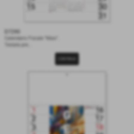
D7290
Calendario Fiscale "Maxi".
Testata pre...
CONTINUA