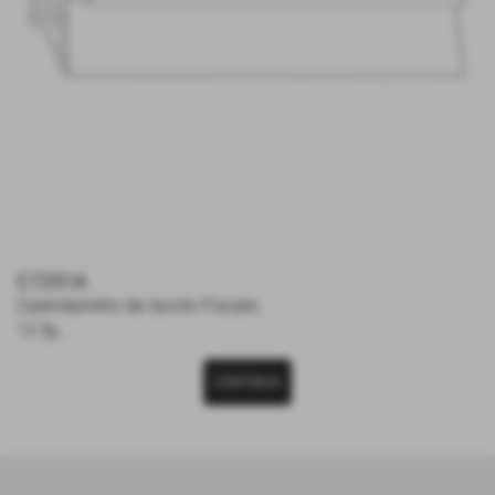
C7251A
Calendarietto da tavolo Fiscale.
12 fg...
CONTINUA