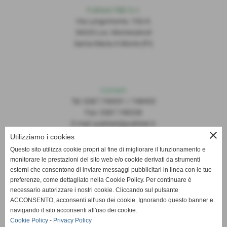
Publiset P
S
D S.r.l.
Via Lungomonte, 155/A
56020 Loc. Montecalvoli
Santa Maria A Monte (PI)
Contatti
Tel: 0587.749091 / 748493
Fax: 0587.748208
E-mail: publiset@publiset.it
close
Utilizziamo i cookies
Orari
Questo sito utilizza cookie propri al fine di migliorare il funzionamento e
Mattina dalle 08:30 alle 13:00
monitorare le prestazioni del sito web e/o cookie derivati da strumenti
Pomeriggio dalle 14:30 alle 18:00
esterni che consentono di inviare messaggi pubblicitari in linea con le tue
preferenze, come dettagliato nella Cookie Policy. Per continuare è
necessario autorizzare i nostri cookie. Cliccando sul pulsante
ACCONSENTO, acconsenti all'uso dei cookie. Ignorando questo banner e
navigando il sito acconsenti all'uso dei cookie.
Cookie Policy
-
Privacy Policy