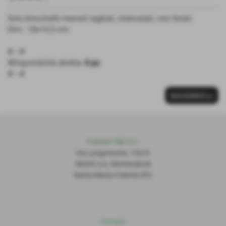
Solo blocchetti mensili tagliati, intercalati, non forati.
Dim.: 18x10,5 cm
#---#
#Disponibilità diretta:
0 pz
#---#
SUCCESSIVO >>
Publiset P
S
D S.r.l.
Via Lungomonte, 155/A
56020 Loc. Montecalvoli
Santa Maria A Monte (PI)
Contatti