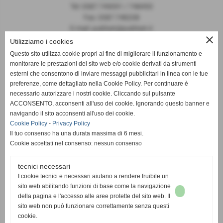
Tel: 0587.749091 / 748493
Fax: 0587.748208
E-mail: publiset@publiset.it
close
Utilizziamo i cookies
Orari
Questo sito utilizza cookie propri al fine di migliorare il funzionamento e
Mattina dalle 08:30 alle 13:00
monitorare le prestazioni del sito web e/o cookie derivati da strumenti
Pomeriggio dalle 14:30 alle 18:00
esterni che consentono di inviare messaggi pubblicitari in linea con le tue
preferenze, come dettagliato nella Cookie Policy. Per continuare è
necessario autorizzare i nostri cookie. Cliccando sul pulsante
ACCONSENTO, acconsenti all'uso dei cookie. Ignorando questo banner e
navigando il sito acconsenti all'uso dei cookie.
Cookie Policy
-
Privacy Policy
Il tuo consenso ha una durata massima di 6 mesi.
Cookie accettati nel consenso: nessun consenso
tecnici necessari
I cookie tecnici e necessari aiutano a rendere fruibile un
sito web abilitando funzioni di base come la navigazione
della pagina e l'accesso alle aree protette del sito web. Il
sito web non può funzionare correttamente senza questi
cookie.