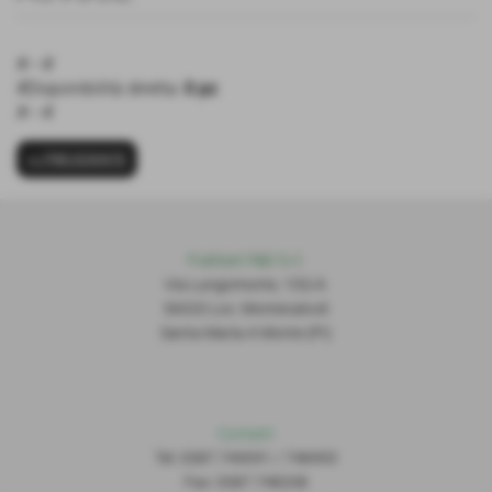
#---#
#Disponibilità diretta:
0 pz
#---#
<< PRECEDENTE
Publiset P
S
D S.r.l.
Via Lungomonte, 155/A
56020 Loc. Montecalvoli
Santa Maria A Monte (PI)
Contatti
Tel: 0587.749091 / 748493
Fax: 0587.748208