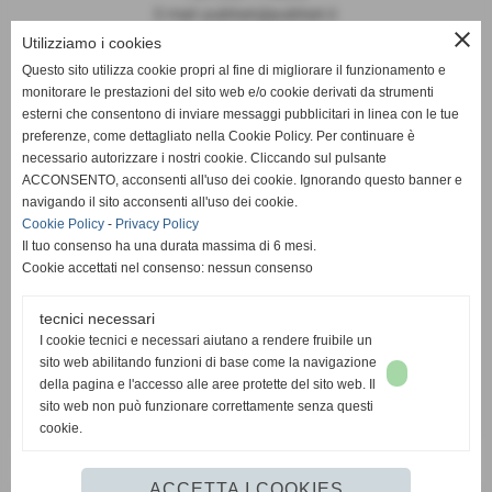
E-mail: publiset@publiset.it
close
Utilizziamo i cookies
Orari
Questo sito utilizza cookie propri al fine di migliorare il funzionamento e
Mattina dalle 08:30 alle 13:00
monitorare le prestazioni del sito web e/o cookie derivati da strumenti
Pomeriggio dalle 14:30 alle 18:00
esterni che consentono di inviare messaggi pubblicitari in linea con le tue
preferenze, come dettagliato nella Cookie Policy. Per continuare è
necessario autorizzare i nostri cookie. Cliccando sul pulsante
ACCONSENTO, acconsenti all'uso dei cookie. Ignorando questo banner e
navigando il sito acconsenti all'uso dei cookie.
Cookie Policy
-
Privacy Policy
Il tuo consenso ha una durata massima di 6 mesi.
Cookie accettati nel consenso: nessun consenso
tecnici necessari
I cookie tecnici e necessari aiutano a rendere fruibile un
sito web abilitando funzioni di base come la navigazione
della pagina e l'accesso alle aree protette del sito web. Il
sito web non può funzionare correttamente senza questi
cookie.
ACCETTA I COOKIES