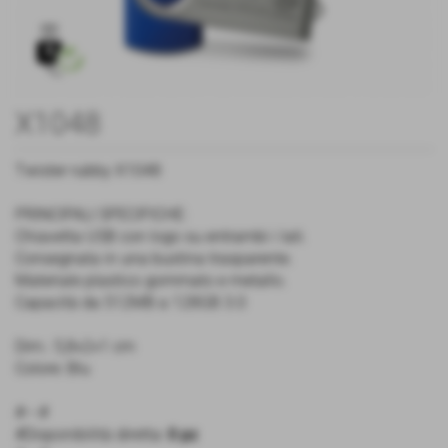
X1048
Twister rubby X1048
PRINCIPALI SPECIFICHE:
Chiavetta USB con logo su entrambi i lati.
Consegnata in una bustina trasparente.
Materiale plastico gommato e metallo.
Capacità da 512MB a 128GB 3.0
Dim.: 5,8×2×1 cm
Colore: Blu
#---#
#Disponibilità diretta:
0 pz