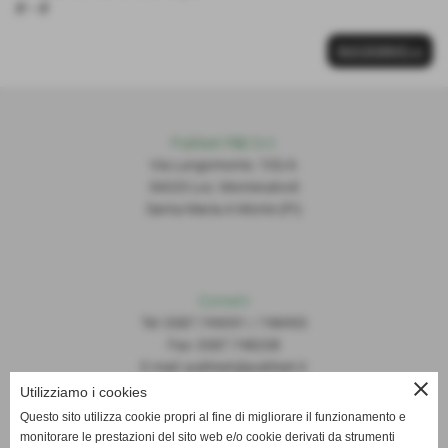
#---#
SUCCESSIVO >>
Publiset P
S
D S.r.l.
Via Lungomonte, 155/A
56020 Loc. Montecalvoli
Santa Maria A Monte (PI)
Contatti
Tel: 0587.749091 / 748493
Fax: 0587.748208
E-mail: publiset@publiset.it
close
Utilizziamo i cookies
Orari
Questo sito utilizza cookie propri al fine di migliorare il funzionamento e
Mattina dalle 08:30 alle 13:00
monitorare le prestazioni del sito web e/o cookie derivati da strumenti