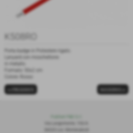
K508RO
Porta badge in Poliestere rigato.
Lanyard con moschettone
in metallo.
Formato: 50x2 cm
Colore: Rosso
<< PRECEDENTE
SUCCESSIVO >>
Publiset P
S
D S.r.l.
Via Lungomonte, 155/A
56020 Loc. Montecalvoli