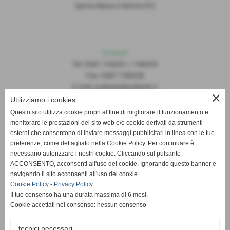
Santa Maria A Monte (PI)
Contatti
Tel: 0587.749091 / 748493
Fax: 0587.748208
E-mail: publiset@publiset.it
close
Utilizziamo i cookies
Orari
Questo sito utilizza cookie propri al fine di migliorare il funzionamento e
Mattina dalle 08:30 alle 13:00
monitorare le prestazioni del sito web e/o cookie derivati da strumenti
Pomeriggio dalle 14:30 alle 18:00
esterni che consentono di inviare messaggi pubblicitari in linea con le tue
preferenze, come dettagliato nella Cookie Policy. Per continuare è
necessario autorizzare i nostri cookie. Cliccando sul pulsante
ACCONSENTO, acconsenti all'uso dei cookie. Ignorando questo banner e
navigando il sito acconsenti all'uso dei cookie.
Cookie Policy
-
Privacy Policy
Il tuo consenso ha una durata massima di 6 mesi.
Cookie accettati nel consenso: nessun consenso
tecnici necessari