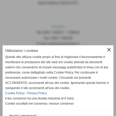
Santa Maria A Monte (PI)
Contatti
Tel: 0587.749091 / 748493
Fax: 0587.748208
E-mail: publiset@publiset.it
close
Utilizziamo i cookies
Orari
Questo sito utilizza cookie propri al fine di migliorare il funzionamento e
Mattina dalle 08:30 alle 13:00
monitorare le prestazioni del sito web e/o cookie derivati da strumenti
Pomeriggio dalle 14:30 alle 18:00
esterni che consentono di inviare messaggi pubblicitari in linea con le tue
preferenze, come dettagliato nella Cookie Policy. Per continuare è
necessario autorizzare i nostri cookie. Cliccando sul pulsante
ACCONSENTO, acconsenti all'uso dei cookie. Ignorando questo banner e
navigando il sito acconsenti all'uso dei cookie.
Cookie Policy
-
Privacy Policy
Il tuo consenso ha una durata massima di 6 mesi.
Cookie accettati nel consenso: nessun consenso
tecnici necessari