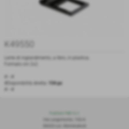
K49550
Lente di ingrandimento, a libro, in plastica.
Formato cm 2x2.
#---#
#Disponibilità diretta:
154 pz
#---#
Publiset P
S
D S.r.l.
Via Lungomonte, 155/A
56020 Loc. Montecalvoli