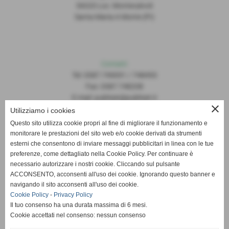
56020 Loc. Montecalvoli
Santa Maria A Monte (PI)
Contatti
Tel: 0587.749091 / 748493
Fax: 0587.748208
E-mail: publiset@publiset.it
close
Utilizziamo i cookies
Orari
Questo sito utilizza cookie propri al fine di migliorare il funzionamento e
Mattina dalle 08:30 alle 13:00
monitorare le prestazioni del sito web e/o cookie derivati da strumenti
Pomeriggio dalle 14:30 alle 18:00
esterni che consentono di inviare messaggi pubblicitari in linea con le tue
preferenze, come dettagliato nella Cookie Policy. Per continuare è
necessario autorizzare i nostri cookie. Cliccando sul pulsante
ACCONSENTO, acconsenti all'uso dei cookie. Ignorando questo banner e
navigando il sito acconsenti all'uso dei cookie.
Cookie Policy
-
Privacy Policy
Il tuo consenso ha una durata massima di 6 mesi.
Cookie accettati nel consenso: nessun consenso