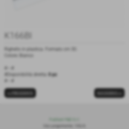
K166BI
Righello in plastica. Formato cm 30.
Colore: Bianco
#---#
#Disponibilità diretta:
0 pz
#---#
<< PRECEDENTE
SUCCESSIVO >>
Publiset P
S
D S.r.l.
Via Lungomonte, 155/A