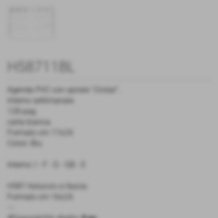
H58711BL
Agenda PVC con spirale “Cristal”.
Interno settimanale.
128 pag.
carta bianca.
Formato cm 17x24.
Colori: Blu
Interno: I - F - D - GB - E
H587 Astuccio a fascia.
Formato cm 16x24.
---