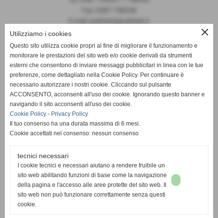
Fax: 0587.748208
E-mail: publiset@publiset.it
close
Utilizziamo i cookies
Orari
Questo sito utilizza cookie propri al fine di migliorare il funzionamento e
Mattina dalle 08:30 alle 13:00
monitorare le prestazioni del sito web e/o cookie derivati da strumenti
Pomeriggio dalle 14:30 alle 18:00
esterni che consentono di inviare messaggi pubblicitari in linea con le tue
preferenze, come dettagliato nella Cookie Policy. Per continuare è
necessario autorizzare i nostri cookie. Cliccando sul pulsante
ACCONSENTO, acconsenti all'uso dei cookie. Ignorando questo banner e
navigando il sito acconsenti all'uso dei cookie.
Cookie Policy
-
Privacy Policy
Il tuo consenso ha una durata massima di 6 mesi.
Cookie accettati nel consenso: nessun consenso
tecnici necessari
I cookie tecnici e necessari aiutano a rendere fruibile un
sito web abilitando funzioni di base come la navigazione
della pagina e l'accesso alle aree protette del sito web. Il
sito web non può funzionare correttamente senza questi
cookie.