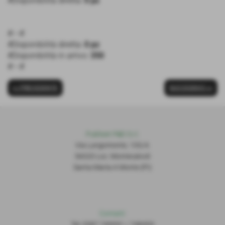
#Disponibilità diretta:
0 pz
#---#
#Disponibilità diretta:
0 pz
#Disponibilità in arrivo:
350
#---#
<< PRECEDENTE
SUCCESSIVO >>
Publiset P
S
D S.r.l.
Via Lungomonte, 155/A
56020 Loc. Montecalvoli
Santa Maria A Monte (PI)
Contatti
Tel: 0587.749091 / 748493