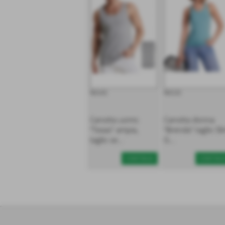
R6545
R6535
Canotta uomo
Canotta donna
“Texas” ampia,
“Brenda” taglio Sli
taglio se...
G...
CONTINUA
CONTINU