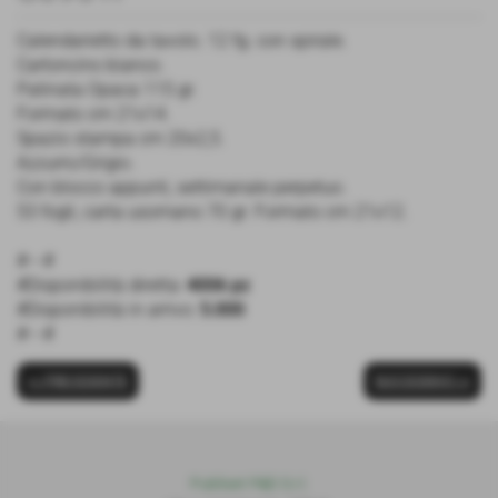
Calendarietto da tavolo. 12 fg. con spirale.
Cartoncino bianco.
Patinata Opaca 115 gr.
Formato cm 21x14.
Spazio stampa cm 20x2,5.
Azzurro/Grigio.
Con blocco appunti, settimanale perpetuo.
53 fogli, carta usomano 70 gr. Formato cm 21x12.
#---#
#Disponibilità diretta:
4006 pz
#Disponibilità in arrivo:
5.000
#---#
<< PRECEDENTE
SUCCESSIVO >>
Publiset P
S
D S.r.l.