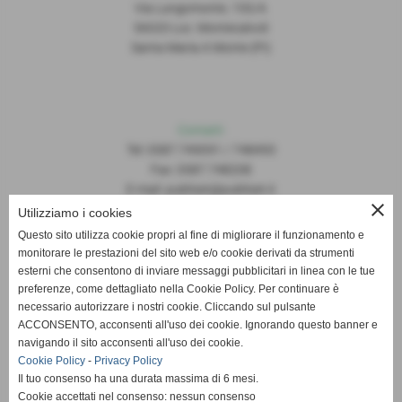
Via Lungomonte, 155/A
56020 Loc. Montecalvoli
Santa Maria A Monte (PI)
Contatti
Tel: 0587.749091 / 748493
Fax: 0587.748208
E-mail: publiset@publiset.it
close
Utilizziamo i cookies
Orari
Questo sito utilizza cookie propri al fine di migliorare il funzionamento e
Mattina dalle 08:30 alle 13:00
monitorare le prestazioni del sito web e/o cookie derivati da strumenti
Pomeriggio dalle 14:30 alle 18:00
esterni che consentono di inviare messaggi pubblicitari in linea con le tue
preferenze, come dettagliato nella Cookie Policy. Per continuare è
necessario autorizzare i nostri cookie. Cliccando sul pulsante
ACCONSENTO, acconsenti all'uso dei cookie. Ignorando questo banner e
navigando il sito acconsenti all'uso dei cookie.
Cookie Policy
-
Privacy Policy
Il tuo consenso ha una durata massima di 6 mesi.
Cookie accettati nel consenso: nessun consenso