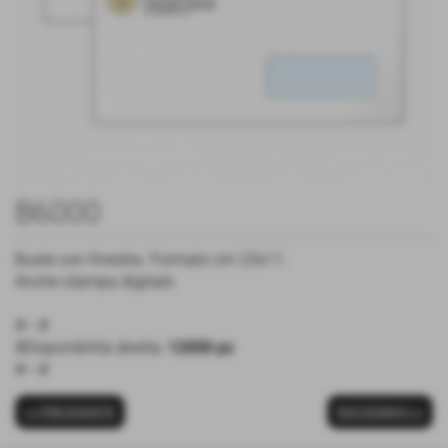
B6000
Buste con finestra. Formato cm 23x11.
Anche stampa digitale.
#---#
#Disponibilità diretta:
12000 pz
#---#
<< PRECEDENTE
SUCCESSIVO >>