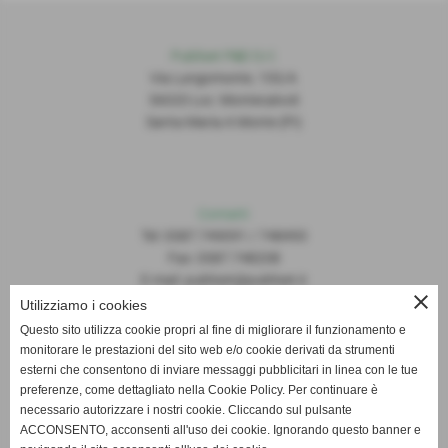
Publiset P
S
D S.r.l.
Via Lungomonte, 155/A
56020 Loc. Montecalvoli
Santa Maria A Monte (PI)
Contatti
Tel: 0587.749091 / 748493
Fax: 0587.748208
E-mail: publiset@publiset.it
close
Utilizziamo i cookies
Orari
Questo sito utilizza cookie propri al fine di migliorare il funzionamento e
Mattina dalle 08:30 alle 13:00
monitorare le prestazioni del sito web e/o cookie derivati da strumenti
Pomeriggio dalle 14:30 alle 18:00
esterni che consentono di inviare messaggi pubblicitari in linea con le tue
preferenze, come dettagliato nella Cookie Policy. Per continuare è
necessario autorizzare i nostri cookie. Cliccando sul pulsante
ACCONSENTO, acconsenti all'uso dei cookie. Ignorando questo banner e