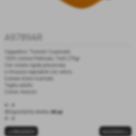
A9789AR
Cappellino “Toronto” 6 pannelli,
100% Cotone Pettinato, Twill 270gr.
Con visiera rigida precurvata
e chiusura regolabile con velcro.
6 prese d‘aria ricamate.
Taglia adulto
Colore: Arancio
#---#
#Disponibilità diretta:
66 pz
#---#
<< PRECEDENTE
SUCCESSIVO >>