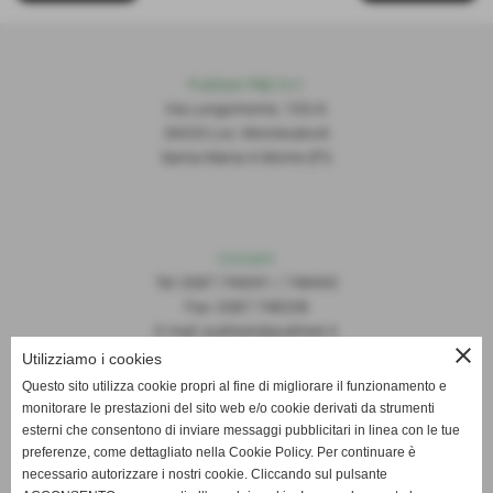
Publiset P
S
D S.r.l.
Via Lungomonte, 155/A
56020 Loc. Montecalvoli
Santa Maria A Monte (PI)
Contatti
Tel: 0587.749091 / 748493
Fax: 0587.748208
E-mail: publiset@publiset.it
close
Utilizziamo i cookies
Orari
Questo sito utilizza cookie propri al fine di migliorare il funzionamento e
Mattina dalle 08:30 alle 13:00
monitorare le prestazioni del sito web e/o cookie derivati da strumenti
Pomeriggio dalle 14:30 alle 18:00
esterni che consentono di inviare messaggi pubblicitari in linea con le tue
preferenze, come dettagliato nella Cookie Policy. Per continuare è
necessario autorizzare i nostri cookie. Cliccando sul pulsante