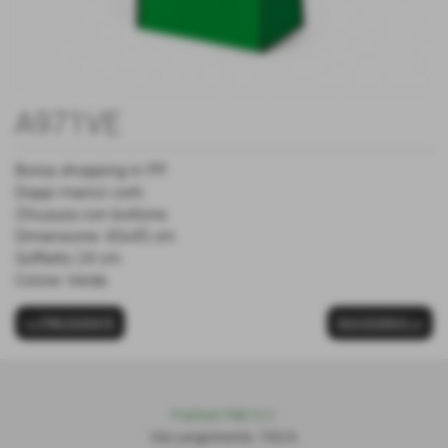
A971VE
Borsa shopping in PP.
Doppi manici corti.
Chiusura con bottone.
Dimensione: 43x45 cm
Soffietto 24 cm
Colore: Verde
<< PRECEDENTE
SUCCESSIVO >>
Publiset P
S
D S.r.l.
Via Lungomonte, 155/A