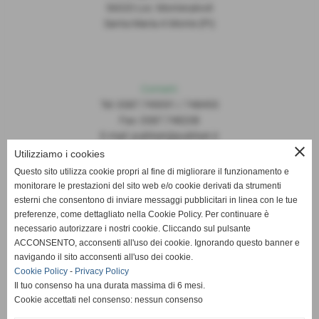
56020 Loc. Montecalvoli
Santa Maria A Monte (PI)
Contatti
Tel: 0587.749091 / 748493
Fax: 0587.748208
E-mail: publiset@publiset.it
close
Utilizziamo i cookies
Orari
Questo sito utilizza cookie propri al fine di migliorare il funzionamento e
Mattina dalle 08:30 alle 13:00
monitorare le prestazioni del sito web e/o cookie derivati da strumenti
Pomeriggio dalle 14:30 alle 18:00
esterni che consentono di inviare messaggi pubblicitari in linea con le tue
preferenze, come dettagliato nella Cookie Policy. Per continuare è
necessario autorizzare i nostri cookie. Cliccando sul pulsante
ACCONSENTO, acconsenti all'uso dei cookie. Ignorando questo banner e
navigando il sito acconsenti all'uso dei cookie.
Cookie Policy
-
Privacy Policy
Il tuo consenso ha una durata massima di 6 mesi.
Cookie accettati nel consenso: nessun consenso