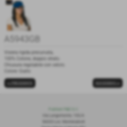
A5943GB
Visiera rigida precurvata,
100% Cotone, doppio strato.
Chiusura regolabile con velcro.
Colore: Giallo
<< PRECEDENTE
SUCCESSIVO >>
Publiset P
S
D S.r.l.
Via Lungomonte, 155/A
56020 Loc. Montecalvoli