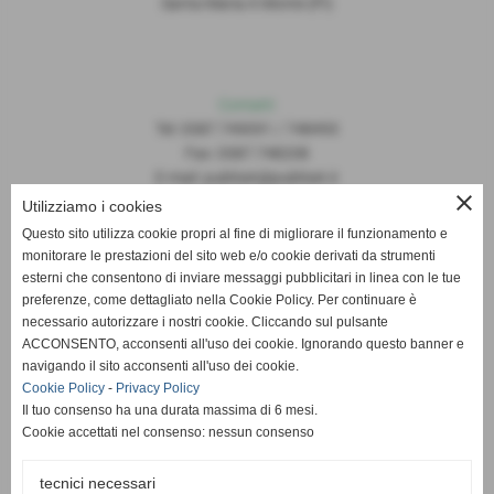
Santa Maria A Monte (PI)
Contatti
Tel: 0587.749091 / 748493
Fax: 0587.748208
E-mail: publiset@publiset.it
close
Utilizziamo i cookies
Orari
Questo sito utilizza cookie propri al fine di migliorare il funzionamento e
Mattina dalle 08:30 alle 13:00
monitorare le prestazioni del sito web e/o cookie derivati da strumenti
Pomeriggio dalle 14:30 alle 18:00
esterni che consentono di inviare messaggi pubblicitari in linea con le tue
preferenze, come dettagliato nella Cookie Policy. Per continuare è
necessario autorizzare i nostri cookie. Cliccando sul pulsante
ACCONSENTO, acconsenti all'uso dei cookie. Ignorando questo banner e
navigando il sito acconsenti all'uso dei cookie.
Cookie Policy
-
Privacy Policy
Il tuo consenso ha una durata massima di 6 mesi.
Cookie accettati nel consenso: nessun consenso
tecnici necessari