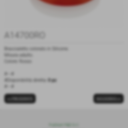
A14700RO
Braccialetto colorato in Silicone.
Misura adulto.
Colore: Rosso
#---#
#Disponibilità diretta:
0 pz
#---#
<< PRECEDENTE
SUCCESSIVO >>
Publiset P
S
D S.r.l.