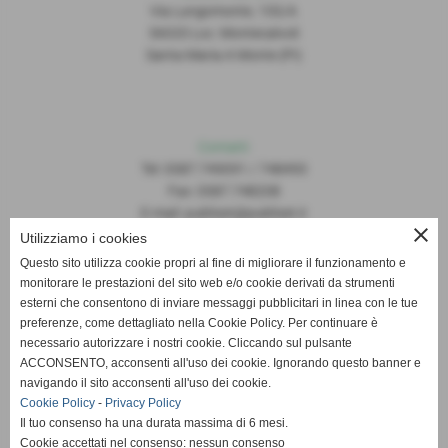
Via Lungomonte, 155/A
56020 Loc. Montecalvoli
Santa Maria A Monte (PI)
Contatti
Tel: 0587.749091 / 748493
Fax: 0587.748208
E-mail: publiset@publiset.it
close
Utilizziamo i cookies
Orari
Questo sito utilizza cookie propri al fine di migliorare il funzionamento e
Mattina dalle 08:30 alle 13:00
monitorare le prestazioni del sito web e/o cookie derivati da strumenti
Pomeriggio dalle 14:30 alle 18:00
esterni che consentono di inviare messaggi pubblicitari in linea con le tue
preferenze, come dettagliato nella Cookie Policy. Per continuare è
necessario autorizzare i nostri cookie. Cliccando sul pulsante
ACCONSENTO, acconsenti all'uso dei cookie. Ignorando questo banner e
navigando il sito acconsenti all'uso dei cookie.
Cookie Policy
-
Privacy Policy
Il tuo consenso ha una durata massima di 6 mesi.
Cookie accettati nel consenso: nessun consenso